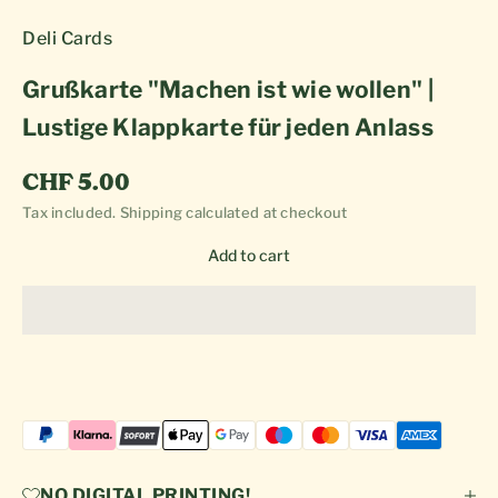
Deli Cards
Grußkarte "Machen ist wie wollen" |
Lustige Klappkarte für jeden Anlass
Sale price
CHF 5.00
Tax included.
Shipping calculated
at checkout
Add to cart
NO DIGITAL PRINTING!