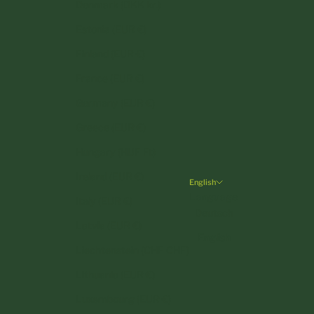
Denmark (DKK kr.)
Estonia (EUR €)
Finland (EUR €)
France (EUR €)
Germany (EUR €)
Greece (EUR €)
Hungary (HUF Ft)
Ireland (EUR €)
English
Language
Italy (EUR €)
Deutsch
Latvia (EUR €)
English
Liechtenstein (CHF CHF)
Lithuania (EUR €)
Luxembourg (EUR €)