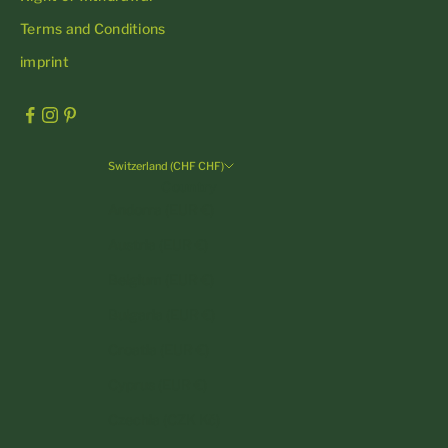
Terms and Conditions
imprint
Switzerland (CHF CHF)
Country
Andorra (EUR €)
Austria (EUR €)
Belgium (EUR €)
Bulgaria (EUR €)
Croatia (EUR €)
Cyprus (EUR €)
Czechia (CZK Kč)