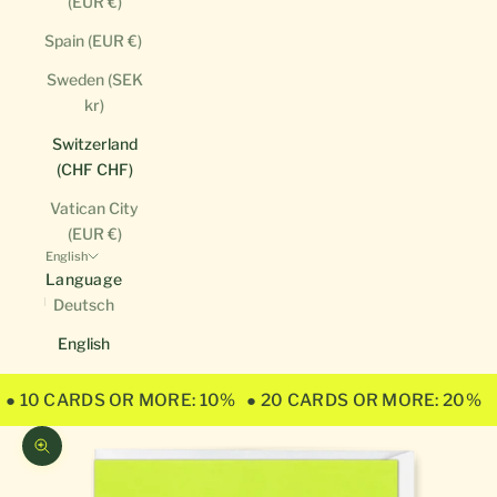
(EUR €)
Spain (EUR €)
Sweden (SEK
kr)
Switzerland
(CHF CHF)
Vatican City
(EUR €)
English
Language
Deutsch
English
● 10 CARDS OR MORE: 10%
● 20 CARDS OR MORE: 20%
Zoom picture