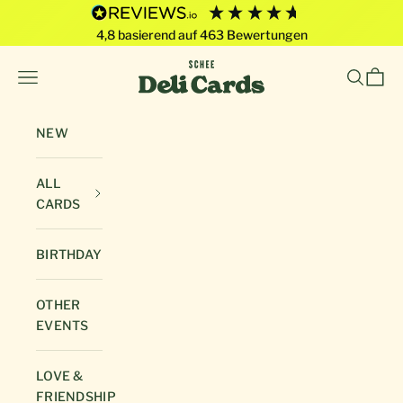
4,8
basierend auf
463
Bewertungen
Skip to content
Deli Cards von SCHEE GmbH
Open navigation menu
Open sea
Open 
NEW
ALL
CARDS
BIRTHDAY
OTHER
EVENTS
LOVE &
FRIENDSHIP