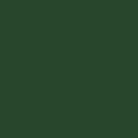
Deutsch
Latvia (EUR €)
English
Liechtenstein (CHF CHF)
Lithuania (EUR €)
Luxembourg (EUR €)
Malta (EUR €)
Monaco (EUR €)
Netherlands (EUR €)
Poland (PLN zł)
Portugal (EUR €)
Romania (RON Lei)
San Marino (EUR €)
Slovakia (EUR €)
Slovenia (EUR €)