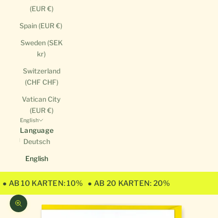
(EUR €)
Spain (EUR €)
Sweden (SEK
kr)
Switzerland
(CHF CHF)
Vatican City
(EUR €)
English
Language
Deutsch
English
● AB 10 KARTEN: 10%
● AB 20 KARTEN: 20%
Zoom picture