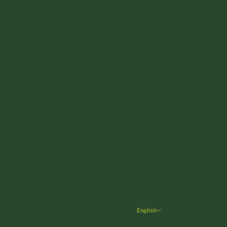
Bulgaria (EUR €)
Croatia (EUR €)
Cyprus (EUR €)
Czechia (CZK Kč)
Denmark (DKK kr.)
Estonia (EUR €)
Finland (EUR €)
France (EUR €)
Germany (EUR €)
Greece (EUR €)
Hungary (HUF Ft)
Ireland (EUR €)
English
Language
Italy (EUR €)