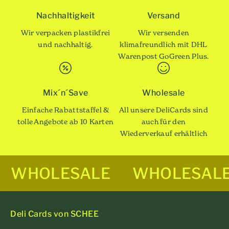
Nachhaltigkeit
Versand
Wir verpacken plastikfrei
Wir versenden
und nachhaltig.
klimafreundlich mit DHL
Warenpost GoGreen Plus.
Mix´n´Save
Wholesale
Einfache Rabattstaffel &
All unsere DeliCards sind
tolle Angebote ab 10 Karten
auch für den
Wiederverkauf erhältlich
WHOLESALE
WHOLESAL
Deli Cards von SCHEE