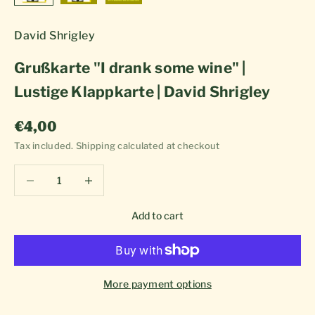
David Shrigley
Grußkarte "I drank some wine" |
Lustige Klappkarte | David Shrigley
Sale price
€4,00
Tax included.
Shipping calculated
at checkout
Decrease quantity
Decrease quantity
Add to cart
More payment options