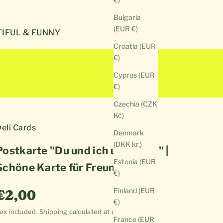
Bulgaria
(EUR €)
IFUL & FUNNY
Croatia (EUR
€)
Cyprus (EUR
€)
Czechia (CZK
Kč)
eli Cards
Denmark
(DKK kr.)
Postkarte "Du und ich und Wein" |
Estonia (EUR
Schöne Karte für Freunde
€)
Sale price
Finland (EUR
€2,00
€)
ax included.
Shipping calculated
at checkout
France (EUR