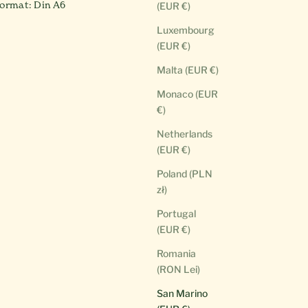
ormat: Din A6
(EUR €)
Luxembourg
(EUR €)
Malta (EUR €)
Monaco (EUR
€)
Netherlands
(EUR €)
Poland (PLN
zł)
Portugal
(EUR €)
Romania
(RON Lei)
San Marino