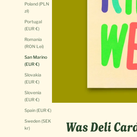
Poland (PLN
zł)
Portugal
(EUR €)
Romania
(RON Lei)
San Marino
(EUR €)
Slovakia
(EUR €)
Slovenia
(EUR €)
Spain (EUR €)
Sweden (SEK
kr)