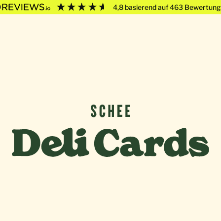
4,8
basierend auf
463
Bewertung
Deli Cards von SCHEE GmbH