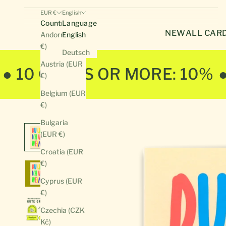
EUR €
English
Country
Language
NEW
ALL CAR
Andorra (EUR
English
€)
Deutsch
Austria (EUR
● 10 CARDS OR MORE: 10%
€)
Belgium (EUR
€)
Bulgaria
(EUR €)
Croatia (EUR
€)
Cyprus (EUR
€)
Czechia (CZK
Kč)