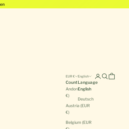
en
Open account pa
Open search
Open cart
EUR €
English
Country
Language
Andorra (EUR
English
€)
Deutsch
Austria (EUR
€)
Belgium (EUR
€)