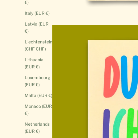
€)
Italy (EUR €)
Latvia (EUR
€)
Liechtenstein
(CHF CHF)
Lithuania
(EUR €)
Luxembourg
(EUR €)
Malta (EUR €)
Monaco (EUR
€)
Netherlands
(EUR €)