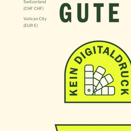
Switzerland
(CHF CHF)
Vatican City
(EUR €)