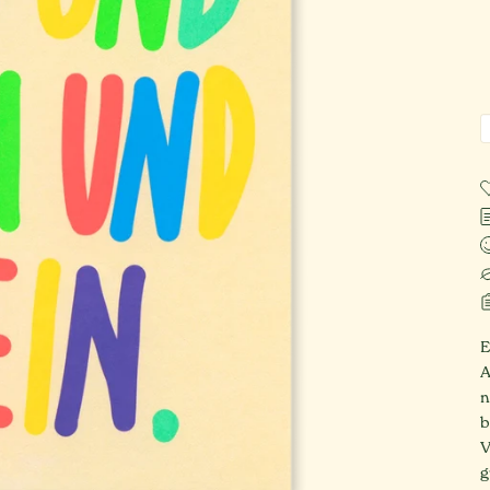
E
A
n
b
V
g