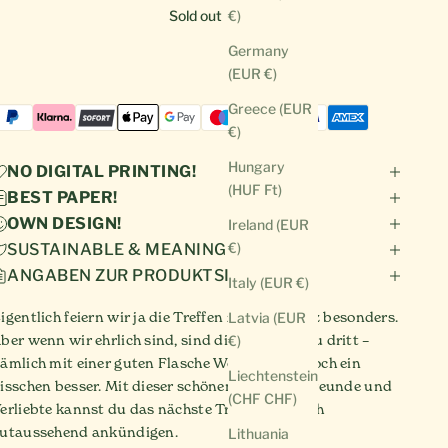
Sold out
€)
Germany
(EUR €)
Greece (EUR
€)
Hungary
NO DIGITAL PRINTING!
(HUF Ft)
BEST PAPER!
OWN DESIGN!
Ireland (EUR
€)
SUSTAINABLE & MEANINGFUL!
ANGABEN ZUR PRODUKTSICHERHEIT
Italy (EUR €)
igentlich feiern wir ja die Treffen zu zweit ganz besonders.
Latvia (EUR
ber wenn wir ehrlich sind, sind die Momente zu dritt –
€)
ämlich mit einer guten Flasche Wein dabei – noch ein
Liechtenstein
isschen besser. Mit dieser schönen Karte für Freunde und
(CHF CHF)
erliebte kannst du das nächste Treffen ziemlich
utaussehend ankündigen.
Lithuania