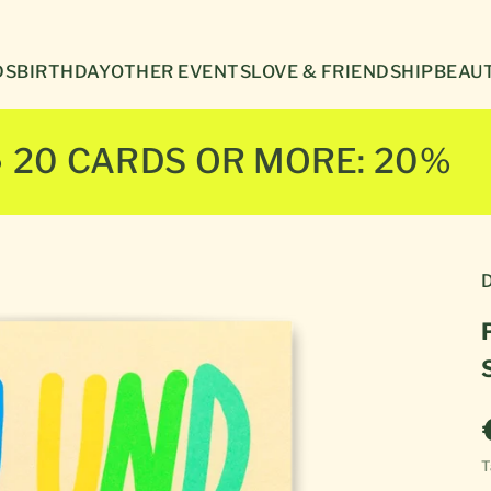
Γ
DS
BIRTHDAY
OTHER EVENTS
LOVE & FRIENDSHIP
BEAUT
● 20 CARDS OR MORE: 20%
D
T