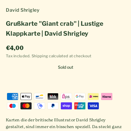
David Shrigley
Grußkarte "Giant crab" | Lustige
Klappkarte | David Shrigley
Sale price
€4,00
Tax included.
Shipping calculated
at checkout
Sold out
Karten die der britische Illustrator David Shrigley
gestaltet, sind immer ein bisschen speziell. Da steckt ganz