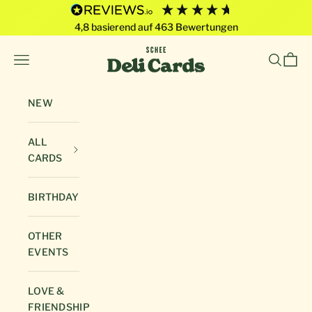
4,8
basierend auf
463
Bewertungen
Skip to content
Deli Cards von SCHEE GmbH
Open navigation menu
Open sea
Open 
NEW
ALL
CARDS
BIRTHDAY
OTHER
EVENTS
LOVE &
FRIENDSHIP