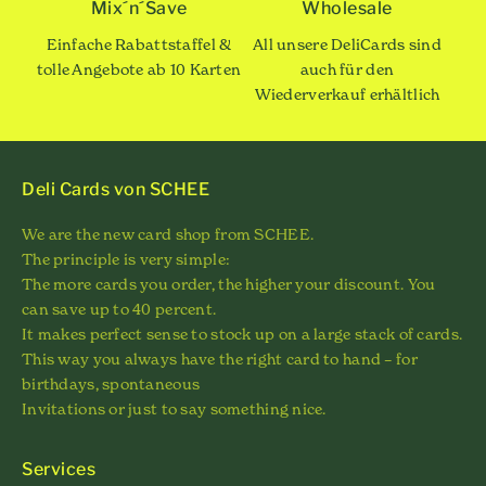
Mix´n´Save
Wholesale
Einfache Rabattstaffel &
All unsere DeliCards sind
tolle Angebote ab 10 Karten
auch für den
Wiederverkauf erhältlich
Deli Cards von SCHEE
We are the new card shop from SCHEE.
The principle is very simple:
The more cards you order, the higher your discount. You
can save up to 40 percent.
It makes perfect sense to stock up on a large stack of cards.
This way you always have the right card to hand – for
birthdays, spontaneous
Invitations or just to say something nice.
Services