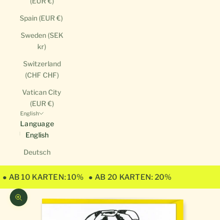
(EUR €)
Spain (EUR €)
Sweden (SEK
kr)
Switzerland
(CHF CHF)
Vatican City
(EUR €)
English
Language
English
Deutsch
● AB 10 KARTEN: 10%
● AB 20 KARTEN: 20%
Zoom picture