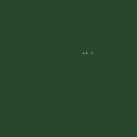
France (EUR €)
Germany (EUR €)
Greece (EUR €)
Hungary (HUF Ft)
Ireland (EUR €)
English
Language
Italy (EUR €)
English
Latvia (EUR €)
Deutsch
Liechtenstein (CHF CHF)
Lithuania (EUR €)
Luxembourg (EUR €)
Malta (EUR €)
Monaco (EUR €)
Netherlands (EUR €)