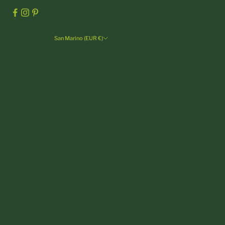
San Marino (EUR €)
Country
Andorra (EUR €)
Austria (EUR €)
Belgium (EUR €)
Bulgaria (EUR €)
Croatia (EUR €)
Cyprus (EUR €)
Czechia (CZK Kč)
Denmark (DKK kr.)
Estonia (EUR €)
Finland (EUR €)