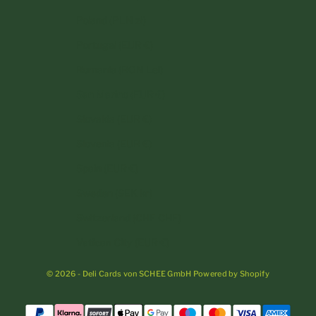
Poland (PLN zł)
Portugal (EUR €)
Romania (RON Lei)
San Marino (EUR €)
Slovakia (EUR €)
Slovenia (EUR €)
Spain (EUR €)
Sweden (SEK kr)
Switzerland (CHF CHF)
Vatican City (EUR €)
© 2026 - Deli Cards von SCHEE GmbH Powered by Shopify