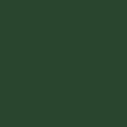
Niederlande (EUR €)
Österreich (EUR €)
Polen (PLN zł)
Portugal (EUR €)
Rumänien (RON Lei)
San Marino (EUR €)
Schweden (SEK kr)
Schweiz (CHF CHF)
Slowakei (EUR €)
Slowenien (EUR €)
Spanien (EUR €)
Tschechien (CZK Kč)
Ungarn (HUF Ft)