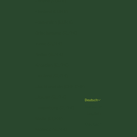
Estland (EUR €)
Finnland (EUR €)
Frankreich (EUR €)
Griechenland (EUR €)
Irland (EUR €)
Italien (EUR €)
Kroatien (EUR €)
Lettland (EUR €)
Liechtenstein (CHF CHF)
Litauen (EUR €)
Deutsch
Sprache
Luxemburg (EUR €)
English
Malta (EUR €)
Deutsch
Monaco (EUR €)