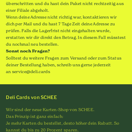
überschritten und du hast dein Paket nicht rechtzeitig aus
einer Filiale abgeholt.
Wenn deine Adresse nicht richtig war, kontaktieren wir
dich per Mail und du hast 7 Tage Zeit deine Adresse zu
prüfen. Falls die Lagerfrist nicht eingehalten wurde,
erstatten wir dir direkt den Betrag. In diesem Fall müsstest
du nochmal neu bestellen.
Sonst noch Fragen?
Solltest du weitere Fragen zum Versand oder zum Status
deiner Bestellung haben, schreib uns gerne jederzeit
an
service@deli.cards
Deli Cards von SCHEE
Wir sind der neue Karten-Shop von SCHEE.
Das Prinzip ist ganz einfach:
Je mehr Karten du bestellst, desto höher dein Rabatt. So
kannst du bis zu 20 Prozent sparen.